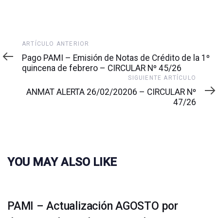
Artículo
ARTÍCULO ANTERIOR
anterior
Pago PAMI – Emisión de Notas de Crédito de la 1º
quincena de febrero – CIRCULAR Nº 45/26
Siguiente
SIGUIENTE ARTÍCULO
artículo
ANMAT ALERTA 26/02/20206 – CIRCULAR Nº
47/26
YOU MAY ALSO LIKE
PAMI – Actualización AGOSTO por