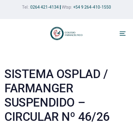
Skip
Skip
Tel.:
0264 421-4134
|
Wtsp:
+54 9 264-410-1550
links
to
primary
navigation
Skip
Tog
to
nav
Post
content
navigation
SISTEMA OSPLAD /
FARMANGER
SUSPENDIDO –
CIRCULAR Nº 46/26