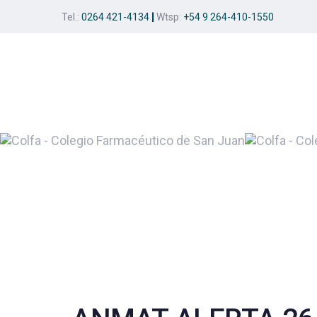
Skip
Skip
Tel.:
0264 421-4134
|
Wtsp:
+54 9 264-410-1550
links
to
primary
navigation
Skip
to
content
Post
navigation