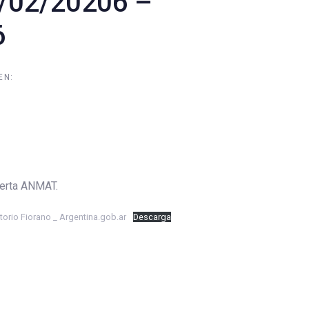
/02/20206 –
6
EN:
ANMAT.
orio Fiorano _ Argentina.gob.ar
Descarga