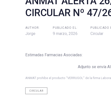
ANMAT ALERTA 26
CIRCULAR Nº 47/2
AUTHOR:
PUBLICADO EL:
PUBLICADO 
Jorge
9 marzo, 2026
Circular
Estimadas Farmacias Asociadas:
Adjunto se envía Alerta 
ANMAT prohíbe el producto “VERRUGOL” de la firma Laborat
CIRCULAR