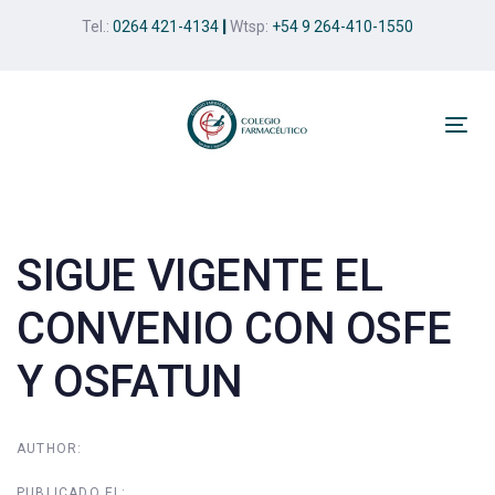
Skip
Skip
Tel.:
0264 421-4134
|
Wtsp:
+54 9 264-410-1550
links
to
primary
navigation
Skip
Tog
to
nav
Post
content
navigation
SIGUE VIGENTE EL
CONVENIO CON OSFE
Y OSFATUN
AUTHOR:
PUBLICADO EL: