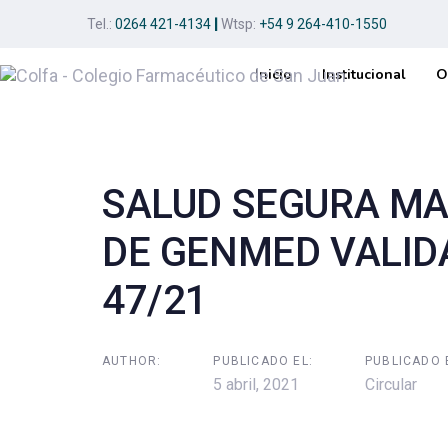
Skip
Skip
Tel.:
0264 421-4134
|
Wtsp:
+54 9 264-410-1550
links
to
primary
Inicio
Institucional
O
navigation
Post
Skip
to
navigation
content
SALUD SEGURA MA
DE GENMED VALIDA
47/21
AUTHOR:
PUBLICADO EL:
PUBLICADO 
5 abril, 2021
Circular