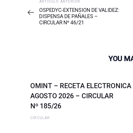
Artículo
ARTÍCULO ANTERIOR
anterior
OSPEDYC-EXTENSION DE VALIDEZ:
DISPENSA DE PAÑALES –
CIRCULAR Nº 46/21
YOU MA
OMINT – RECETA ELECTRONICA
AGOSTO 2026 – CIRCULAR
Nº 185/26
CIRCULAR