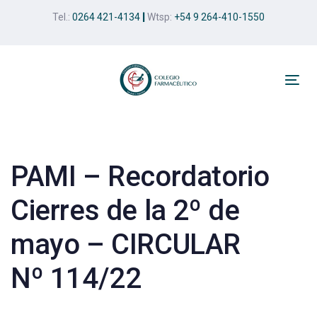
Skip
Skip
Tel.:
0264 421-4134
|
Wtsp:
+54 9 264-410-1550
links
to
primary
navigation
Skip
Tog
to
nav
Post
content
navigation
PAMI – Recordatorio
Cierres de la 2º de
mayo – CIRCULAR
Nº 114/22