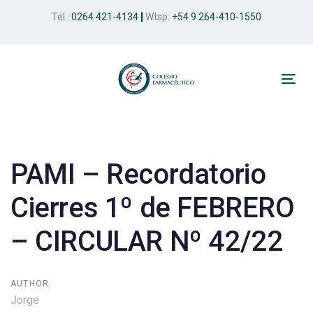
Skip
Skip
Tel.:
0264 421-4134
|
Wtsp:
+54 9 264-410-1550
links
to
primary
navigation
Skip
Tog
to
nav
Post
content
navigation
PAMI – Recordatorio
Cierres 1º de FEBRERO
– CIRCULAR Nº 42/22
AUTHOR:
Jorge