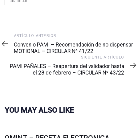
CIRCULAR
Artículo
ARTÍCULO ANTERIOR
anterior
Convenio PAMI – Recomendación de no dispensar
MOTIONAL – CIRCULAR Nº 41/22
Siguiente
SIGUIENTE ARTÍCULO
artículo
PAMI PAÑALES – Reapertura del validador hasta
el 28 de febrero – CIRCULAR Nº 43/22
YOU MAY ALSO LIKE