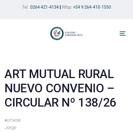
Skip
Skip
Tel.:
0264 421-4134
|
Wtsp:
+54 9 264-410-1550
links
to
primary
navigation
Skip
Tog
to
nav
Post
content
navigation
ART MUTUAL RURAL
NUEVO CONVENIO –
CIRCULAR Nº 138/26
AUTHOR:
Jorge