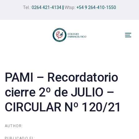
Skip
Skip
Tel.:
0264 421-4134
|
Wtsp:
+54 9 264-410-1550
links
to
primary
navigation
Skip
Tog
to
nav
Post
content
navigation
PAMI – Recordatorio
cierre 2º de JULIO –
CIRCULAR Nº 120/21
AUTHOR:
PUBLICADO EL: