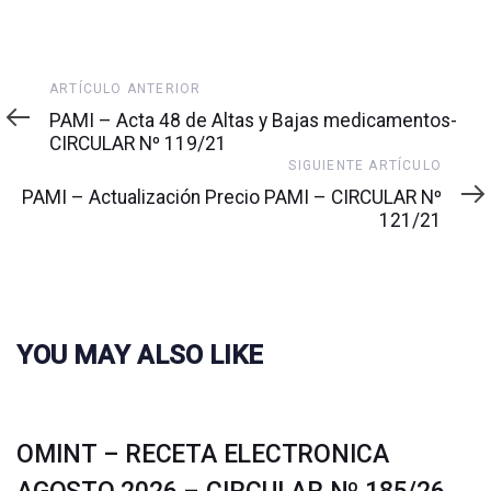
Artículo
ARTÍCULO ANTERIOR
anterior
PAMI – Acta 48 de Altas y Bajas medicamentos-
CIRCULAR Nº 119/21
Siguiente
SIGUIENTE ARTÍCULO
artículo
PAMI – Actualización Precio PAMI – CIRCULAR Nº
121/21
YOU MAY ALSO LIKE
OMINT – RECETA ELECTRONICA