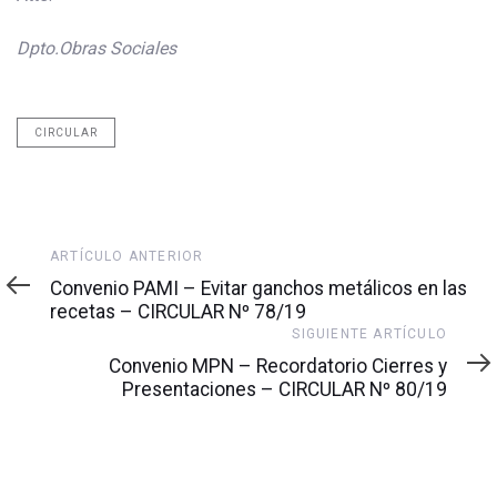
Dpto.Obras Sociales
CIRCULAR
Artículo
ARTÍCULO ANTERIOR
anterior
Convenio PAMI – Evitar ganchos metálicos en las
recetas – CIRCULAR Nº 78/19
Siguiente
SIGUIENTE ARTÍCULO
artículo
Convenio MPN – Recordatorio Cierres y
Presentaciones – CIRCULAR Nº 80/19