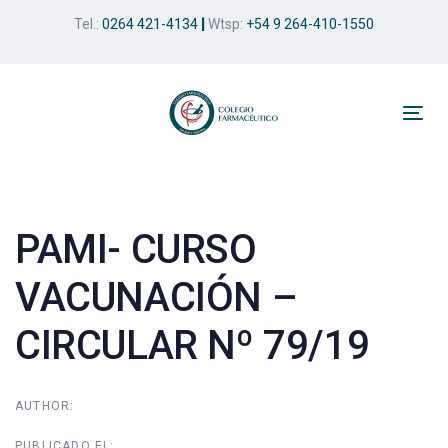
Skip
Skip
Tel.:
0264 421-4134
|
Wtsp:
+54 9 264-410-1550
links
to
primary
navigation
Skip
Tog
to
nav
Post
content
navigation
PAMI- CURSO
VACUNACIÓN –
CIRCULAR Nº 79/19
AUTHOR:
PUBLICADO EL: