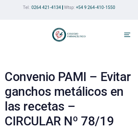
Skip
Skip
Tel.:
0264 421-4134
|
Wtsp:
+54 9 264-410-1550
links
to
primary
navigation
Skip
Tog
to
nav
Post
content
navigation
Convenio PAMI – Evitar
ganchos metálicos en
las recetas –
CIRCULAR Nº 78/19