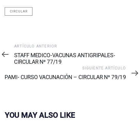
CIRCULAR
Artículo
ARTÍCULO ANTERIOR
anterior
STAFF MEDICO-VACUNAS ANTIGRIPALES-
CIRCULAR Nº 77/19
Siguiente
SIGUIENTE ARTÍCULO
artículo
PAMI- CURSO VACUNACIÓN – CIRCULAR Nº 79/19
YOU MAY ALSO LIKE