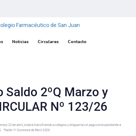
os
Noticias
Circulares
Contacto
 Saldo 2ºQ Marzo y
 CIRCULAR Nº 123/26
nes 22 de abril, estara transfiriendo a colegios y droguerías el pago correspondiente a
) *Saldo 1º Quincena de Abril 2026