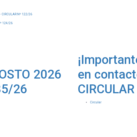
 CIRCULAR Nº 122/26
º 124/26
¡Important
OSTO 2026
en contact
85/26
CIRCULAR 
Circular