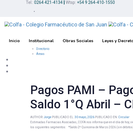
Tel.:
0264 421-4134
|
Wtsp:
+54 9 264-410-1550
Skip
Skip
links
to
primary
navigation
Skip
to
content
Inicio
Institucional
Obras Sociales
Leyes y Decret
Directorio
Áreas
Pagos PAMI – Pago
Saldo 1°Q Abril –
AUTHOR:
Jorge
PUBLICADO EL:
30 mayo, 2026
PUBLICADO EN:
Circular
Estimadas Farmacias Asociadas, COFA nos informa que en el día de hoy, vier
los siguientes segmentos: *Saldo 2º Quincena de Marzo 2026 (sin débitos