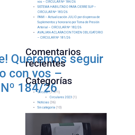
vos – CIRCULAR Nº 184/26
SISTEMA HABILITADO PARA CIERRE SUP –
CIRCULAR Nº 183/26
PAMI – Actualización JULIO por dispensa de
Suplementos y honorario por Toma de Presión
Arterial – CIRCULAR Nº 182/26
AVALIAN-ACLARACION TOKEN OBLIGATORIO
– CIRCULAR Nº 181/26
Comentarios
e! Queremos seguir
recientes
o con vos –
Categorías
Nº 184/26
Circular
(1.971)
Circulares 2023
(1)
Noticias
(36)
Sin categoría
(10)