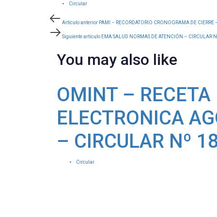
Circular
Post
Artículo
Artículo anterior
PAMI – RECORDATORIO CRONOGRAMA DE CIERRE –
anterior
Siguiente
Siguiente artículo
EMA SALUD NORMAS DE ATENCIÓN – CIRCULAR N
navigation
artículo
You may also like
OMINT – RECETA
ELECTRONICA AG
– CIRCULAR Nº 1
Circular