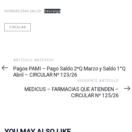
NORMAS EMA SALUD
Descarga
CIRCULAR
Artículo
ARTÍCULO ANTERIOR
anterior
Pagos PAMI – Pago Saldo 2ºQ Marzo y Saldo 1°Q
Abril – CIRCULAR Nº 123/26
Siguiente
SIGUIENTE ARTÍCULO
artículo
MEDICUS – FARMACIAS QUE ATIENDEN –
CIRCULAR Nº 125/26
YOU MAY ALSO LIKE