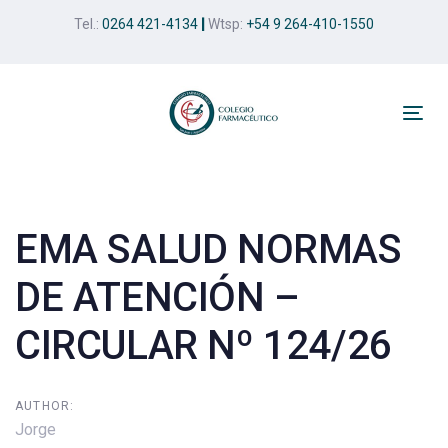
Skip
Skip
Tel.:
0264 421-4134
|
Wtsp:
+54 9 264-410-1550
links
to
primary
navigation
Skip
Tog
to
nav
Post
content
navigation
EMA SALUD NORMAS
DE ATENCIÓN –
CIRCULAR Nº 124/26
AUTHOR:
Jorge