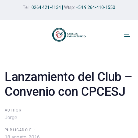
Skip
Skip
Tel.:
0264 421-4134
|
Wtsp:
+54 9 264-410-1550
links
to
primary
navigation
Skip
Tog
to
nav
Post
content
navigation
Lanzamiento del Club –
Convenio con CPCESJ
AUTHOR:
Jorge
PUBLICADO EL:
18 agosto, 2016