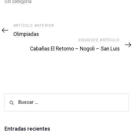
Sin categoría
Artículo
ARTÍCULO ANTERIOR
anterior
Olimpiadas
Siguiente
SIGUIENTE ARTÍCULO
artículo
Cabañas El Retorno – Nogoli – San Luis
Buscar:
Entradas recientes