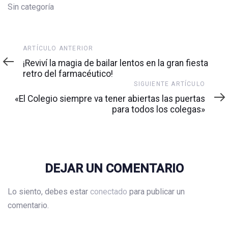
Sin categoría
Artículo
ARTÍCULO ANTERIOR
anterior
¡Reviví la magia de bailar lentos en la gran fiesta
retro del farmacéutico!
Siguiente
SIGUIENTE ARTÍCULO
artículo
«El Colegio siempre va tener abiertas las puertas
para todos los colegas»
DEJAR UN COMENTARIO
Lo siento, debes estar
conectado
para publicar un
comentario.