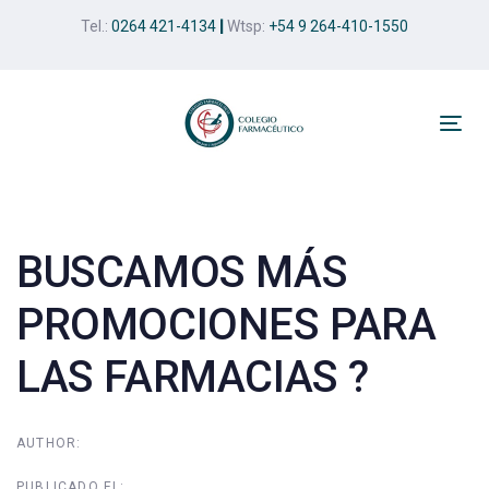
Skip
Skip
Tel.:
0264 421-4134
|
Wtsp:
+54 9 264-410-1550
links
to
primary
navigation
Skip
Tog
to
nav
Post
content
navigation
BUSCAMOS MÁS
PROMOCIONES PARA
LAS FARMACIAS ?
AUTHOR:
PUBLICADO EL: