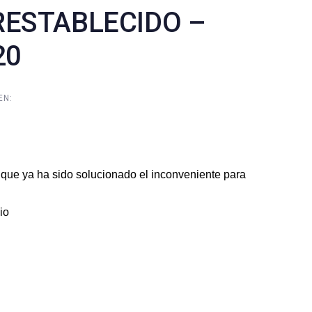
RESTABLECIDO –
20
EN:
e ya ha sido solucionado el inconveniente para
io