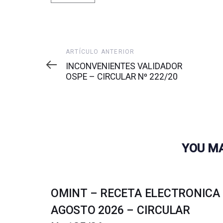
Artículo
ARTÍCULO ANTERIOR
anterior
INCONVENIENTES VALIDADOR
OSPE – CIRCULAR Nº 222/20
YOU MA
OMINT – RECETA ELECTRONICA
AGOSTO 2026 – CIRCULAR