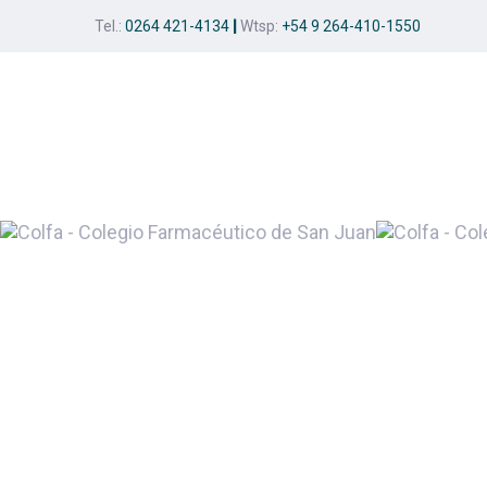
Skip
Skip
Tel.:
0264 421-4134
|
Wtsp:
+54 9 264-410-1550
links
to
primary
navigation
Skip
to
content
Post
navigation