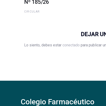
Nº 185/26
CIRCULAR
DEJAR U
Lo siento, debes estar
conectado
para publicar u
Colegio Farmacéutico