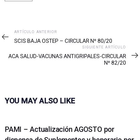
Artículo
ARTÍCULO ANTERIOR
anterior
SCIS BAJA OSTEP – CIRCULAR Nº 80/20
Siguiente
SIGUIENTE ARTÍCULO
artículo
ACA SALUD-VACUNAS ANTIGRIPALES-CIRCULAR
Nº 82/20
YOU MAY ALSO LIKE
PAMI – Actualización AGOSTO por