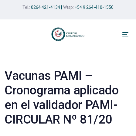
Skip
Skip
Tel.:
0264 421-4134
|
Wtsp:
+54 9 264-410-1550
links
to
primary
navigation
Skip
Tog
to
nav
Post
content
navigation
Vacunas PAMI –
Cronograma aplicado
en el validador PAMI-
CIRCULAR Nº 81/20