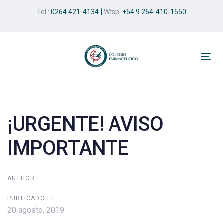
Skip
Skip
Tel.:
0264 421-4134
|
Wtsp:
+54 9 264-410-1550
links
to
primary
navigation
Skip
Tog
to
nav
Post
content
navigation
¡URGENTE! AVISO
IMPORTANTE
AUTHOR:
PUBLICADO EL:
20 agosto, 2019