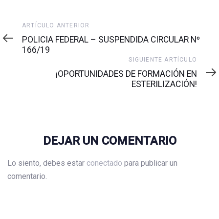
Artículo
ARTÍCULO ANTERIOR
anterior
POLICIA FEDERAL – SUSPENDIDA CIRCULAR Nº
166/19
Siguiente
SIGUIENTE ARTÍCULO
artículo
¡OPORTUNIDADES DE FORMACIÓN EN
ESTERILIZACIÓN!
DEJAR UN COMENTARIO
Lo siento, debes estar
conectado
para publicar un
comentario.