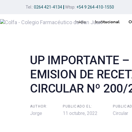
Skip
Skip
Tel.:
0264 421-4134
|
Wtsp:
+54 9 264-410-1550
links
to
primary
Inicio
Institucional
O
navigation
Post
Skip
to
navigation
content
UP IMPORTANTE 
EMISION DE RECE
CIRCULAR Nº 200/
AUTHOR:
PUBLICADO EL:
PUBLICAD
Jorge
11 octubre, 2022
Circular