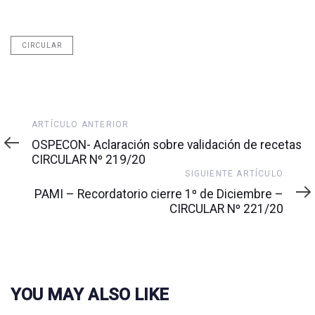
CIRCULAR
Artículo
ARTÍCULO ANTERIOR
anterior
OSPECON- Aclaración sobre validación de recetas
CIRCULAR Nº 219/20
Siguiente
SIGUIENTE ARTÍCULO
artículo
PAMI – Recordatorio cierre 1º de Diciembre –
CIRCULAR Nº 221/20
YOU MAY ALSO LIKE