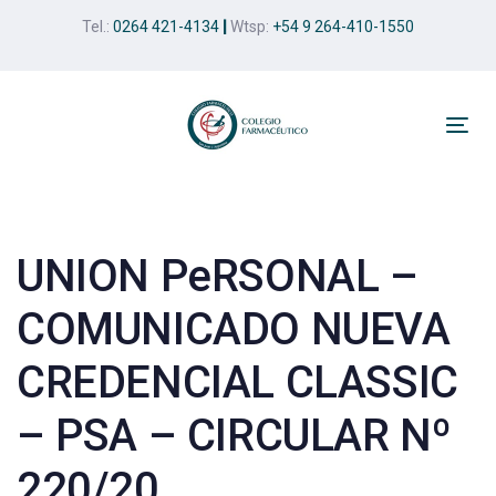
Skip
Skip
Tel.:
0264 421-4134
|
Wtsp:
+54 9 264-410-1550
links
to
primary
navigation
Skip
Tog
to
nav
Post
content
navigation
UNION PeRSONAL –
COMUNICADO NUEVA
CREDENCIAL CLASSIC
– PSA – CIRCULAR Nº
220/20