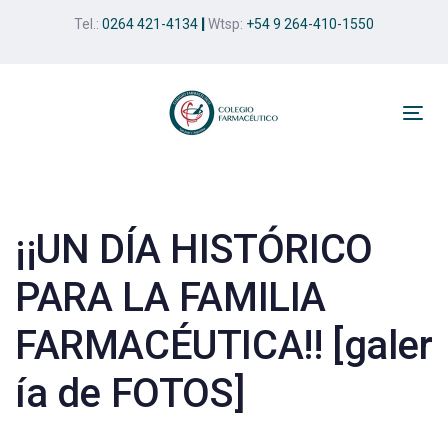
Skip
Skip
Tel.:
0264 421-4134
|
Wtsp:
+54 9 264-410-1550
links
to
primary
navigation
Skip
Tog
to
nav
Post
content
navigation
¡¡UN DÍA HISTÓRICO
PARA LA FAMILIA
FARMACÉUTICA!! [galer
ía de FOTOS]