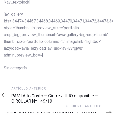
[/av_textblock]
[av_gallery
ids=’34474,34467,34468,34469,34470,34471,34472,34473,3
style=’thumbnails’ preview_size=’portfolio’
crop_big_preview_thumbnail=’avia-gallery-big-crop-thumb’
thumb_size=’portfolio’ columns=’5′ imagelink=’lightbox’
lazyload=’avia_lazyload’ av_uid=’av-jyyrgjwb’
admin_preview_bg=»]
Sin categoría
Artículo
ARTÍCULO ANTERIOR
anterior
PAMI Alto Costo – Cierre JULIO disponible –
CIRCULAR Nº 149/19
Siguiente
SIGUIENTE ARTÍCULO
artículo