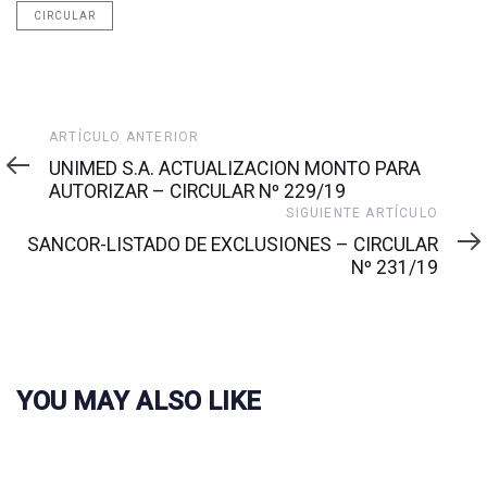
CIRCULAR
Artículo
ARTÍCULO ANTERIOR
anterior
UNIMED S.A. ACTUALIZACION MONTO PARA
AUTORIZAR – CIRCULAR Nº 229/19
Siguiente
SIGUIENTE ARTÍCULO
artículo
SANCOR-LISTADO DE EXCLUSIONES – CIRCULAR
Nº 231/19
YOU MAY ALSO LIKE