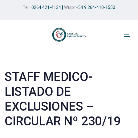
Skip
Skip
Tel.:
0264 421-4134
|
Wtsp:
+54 9 264-410-1550
links
to
primary
navigation
Skip
Tog
to
nav
Post
content
navigation
STAFF MEDICO-
LISTADO DE
EXCLUSIONES –
CIRCULAR Nº 230/19