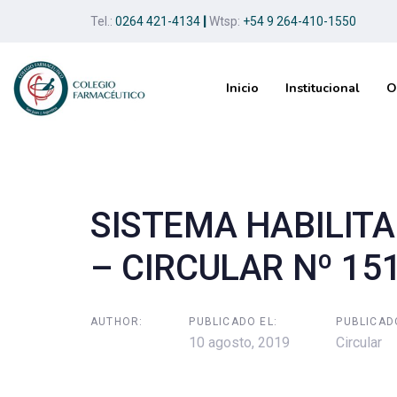
Skip
Skip
Tel.:
0264 421-4134
|
Wtsp:
+54 9 264-410-1550
links
to
primary
navigation
Inicio
Institucional
O
Skip
to
Post
content
navigation
SISTEMA HABILITA
– CIRCULAR Nº 15
AUTHOR:
PUBLICADO EL:
PUBLICAD
10 agosto, 2019
Circular