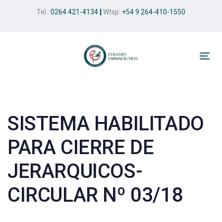
Skip
Skip
Tel.:
0264 421-4134
|
Wtsp:
+54 9 264-410-1550
links
to
primary
navigation
Skip
Tog
to
nav
Post
content
navigation
SISTEMA HABILITADO
PARA CIERRE DE
JERARQUICOS-
CIRCULAR Nº 03/18