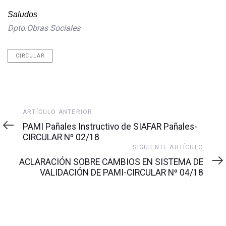
Saludos
Dpto.Obras Sociales
CIRCULAR
Artículo
ARTÍCULO ANTERIOR
anterior
PAMI Pañales Instructivo de SIAFAR Pañales-
CIRCULAR Nº 02/18
Siguiente
SIGUIENTE ARTÍCULO
artículo
ACLARACIÓN SOBRE CAMBIOS EN SISTEMA DE
VALIDACIÓN DE PAMI-CIRCULAR Nº 04/18