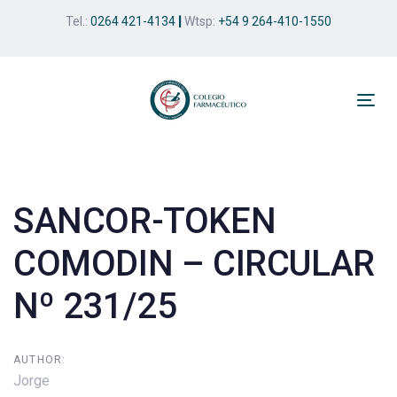
Skip
Skip
Tel.:
0264 421-4134
|
Wtsp:
+54 9 264-410-1550
links
to
primary
navigation
Skip
Tog
to
nav
Post
content
navigation
SANCOR-TOKEN
COMODIN – CIRCULAR
Nº 231/25
AUTHOR:
Jorge