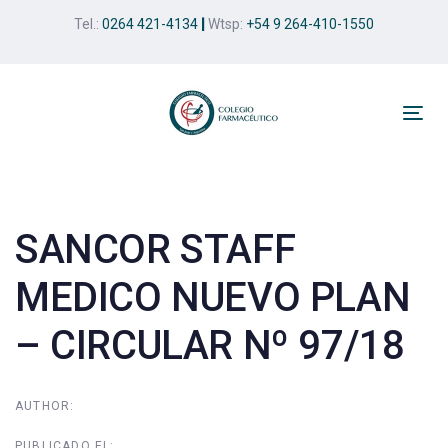
Skip
Skip
Tel.:
0264 421-4134
|
Wtsp:
+54 9 264-410-1550
links
to
primary
navigation
Skip
Tog
to
nav
Post
content
navigation
SANCOR STAFF
MEDICO NUEVO PLAN
– CIRCULAR Nº 97/18
AUTHOR:
PUBLICADO EL: