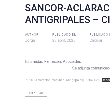
SANCOR-ACLARAC
ANTIGRIPALES – C
AUTHOR:
PUBLICADO EL:
PUBLICADO 
Jorge
23 abril, 2026
Circular
Estimadas Farmacias Asociadas:
Se adjunta comunicado de SANCOR
71-26_(Aclaracion_Vacunas_Antigripales)_16042026
Desc
CIRCULAR