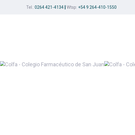
Skip
Skip
Tel.:
0264 421-4134
|
Wtsp:
+54 9 264-410-1550
links
to
primary
navigation
Skip
to
content
Post
navigation