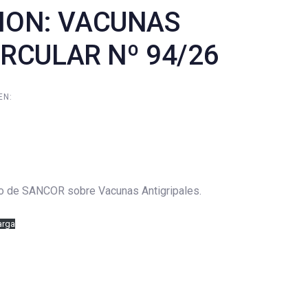
ION: VACUNAS
IRCULAR Nº 94/26
EN:
 sobre Vacunas Antigripales.
arga