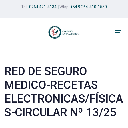
Skip
Skip
Tel.:
0264 421-4134
|
Wtsp:
+54 9 264-410-1550
links
to
primary
navigation
Skip
Tog
to
nav
Post
content
navigation
RED DE SEGURO
MEDICO-RECETAS
ELECTRONICAS/FÍSICA
S-CIRCULAR Nº 13/25