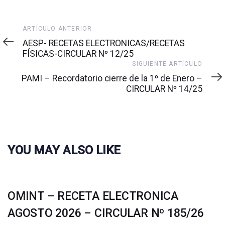
Artículo
ARTÍCULO ANTERIOR
anterior
AESP- RECETAS ELECTRONICAS/RECETAS
FÍSICAS-CIRCULAR Nº 12/25
Siguiente
SIGUIENTE ARTÍCULO
artículo
PAMI – Recordatorio cierre de la 1º de Enero –
CIRCULAR Nº 14/25
YOU MAY ALSO LIKE
OMINT – RECETA ELECTRONICA
AGOSTO 2026 – CIRCULAR Nº 185/26