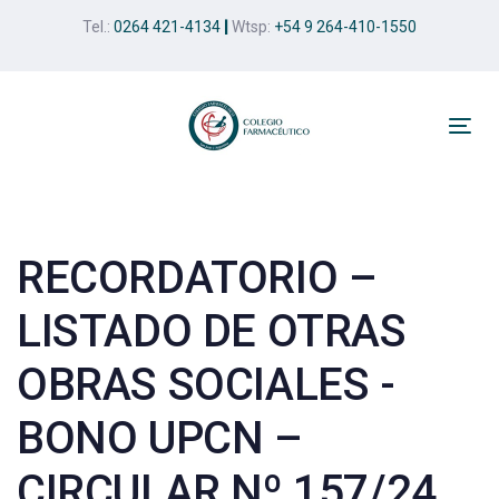
Skip
Skip
Tel.:
0264 421-4134
|
Wtsp:
+54 9 264-410-1550
links
to
primary
navigation
Skip
Tog
to
nav
Post
content
navigation
RECORDATORIO –
LISTADO DE OTRAS
OBRAS SOCIALES -
BONO UPCN –
CIRCULAR Nº 157/24