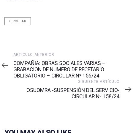
CIRCULAR
Artículo
ARTÍCULO ANTERIOR
anterior
COMPAÑIA: OBRAS SOCIALES VARIAS –
GRABACION DE NUMERO DE RECETARIO
OBLIGATORIO – CIRCULAR Nº 156/24
Siguiente
SIGUIENTE ARTÍCULO
artículo
OSUOMRA -SUSPENSIÓN DEL SERVICIO-
CIRCULAR Nº 158/24
YOU MAY ALSO LIKE