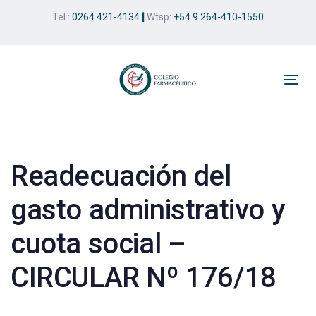
Skip
Skip
Tel.:
0264 421-4134
|
Wtsp:
+54 9 264-410-1550
links
to
primary
navigation
Skip
Tog
to
nav
Post
content
navigation
Readecuación del
gasto administrativo y
cuota social –
CIRCULAR Nº 176/18