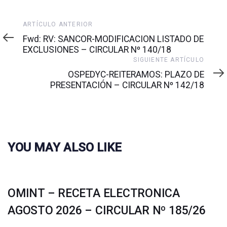
Artículo
ARTÍCULO ANTERIOR
anterior
Fwd: RV: SANCOR-MODIFICACION LISTADO DE
EXCLUSIONES – CIRCULAR Nº 140/18
Siguiente
SIGUIENTE ARTÍCULO
artículo
OSPEDYC-REITERAMOS: PLAZO DE
PRESENTACIÓN – CIRCULAR Nº 142/18
YOU MAY ALSO LIKE
OMINT – RECETA ELECTRONICA
AGOSTO 2026 – CIRCULAR Nº 185/26