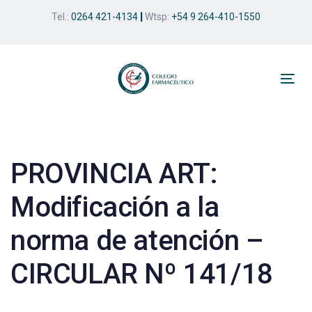
Skip
Skip
Tel.:
0264 421-4134
|
Wtsp:
+54 9 264-410-1550
links
to
primary
navigation
Skip
Tog
to
nav
Post
content
navigation
PROVINCIA ART:
Modificación a la
norma de atención –
CIRCULAR Nº 141/18