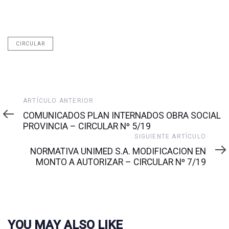
CIRCULAR
Artículo
ARTÍCULO ANTERIOR
anterior
COMUNICADOS PLAN INTERNADOS OBRA SOCIAL
PROVINCIA – CIRCULAR Nº 5/19
Siguiente
SIGUIENTE ARTÍCULO
artículo
NORMATIVA UNIMED S.A. MODIFICACION EN
MONTO A AUTORIZAR – CIRCULAR Nº 7/19
YOU MAY ALSO LIKE