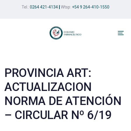
Skip
Skip
Tel.:
0264 421-4134
|
Wtsp:
+54 9 264-410-1550
links
to
primary
navigation
Skip
Tog
to
nav
Post
content
navigation
PROVINCIA ART:
ACTUALIZACION
NORMA DE ATENCIÓN
– CIRCULAR Nº 6/19