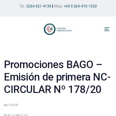
Skip
Skip
Tel.:
0264 421-4134
|
Wtsp:
+54 9 264-410-1550
links
to
primary
navigation
Skip
Tog
to
nav
Post
content
navigation
Promociones BAGO –
Emisión de primera NC-
CIRCULAR Nº 178/20
AUTHOR:
PUBLICADO EL: