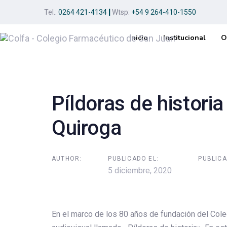
Skip
Skip
Tel.:
0264 421-4134
|
Wtsp:
+54 9 264-410-1550
links
to
primary
Inicio
Institucional
O
navigation
Post
Skip
to
navigation
content
Píldoras de histori
Quiroga
AUTHOR:
PUBLICADO EL:
PUBLICA
5 diciembre, 2020
En el marco de los 80 años de fundación del Co