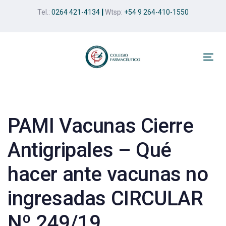
Skip
Skip
Tel.:
0264 421-4134
|
Wtsp:
+54 9 264-410-1550
links
to
primary
navigation
Skip
Tog
to
nav
Post
content
navigation
PAMI Vacunas Cierre
Antigripales – Qué
hacer ante vacunas no
ingresadas CIRCULAR
Nº 249/19