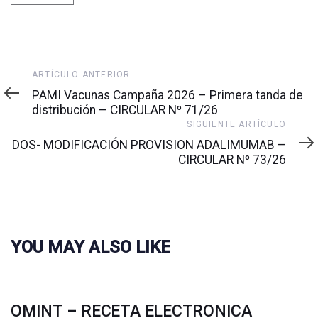
Artículo
ARTÍCULO ANTERIOR
anterior
PAMI Vacunas Campaña 2026 – Primera tanda de
distribución – CIRCULAR Nº 71/26
Siguiente
SIGUIENTE ARTÍCULO
artículo
DOS- MODIFICACIÓN PROVISION ADALIMUMAB –
CIRCULAR Nº 73/26
YOU MAY ALSO LIKE
OMINT – RECETA ELECTRONICA