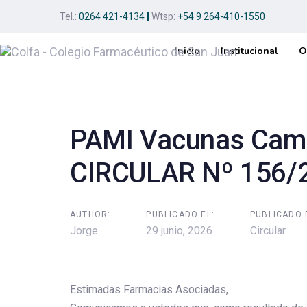
Skip
Skip
Tel.:
0264 421-4134
|
Wtsp:
+54 9 264-410-1550
links
to
primary
Inicio
Institucional
O
navigation
Post
Skip
to
navigation
content
PAMI Vacunas Cam
CIRCULAR Nº 156/
AUTHOR:
PUBLICADO EL:
PUBLICADO 
Jorge
29 junio, 2026
Circular
Estimadas Farmacias Asociadas,