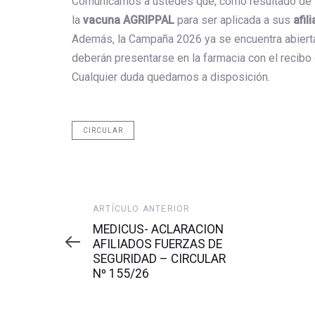
Comunicamos a ustedes que, como resultado de l
la
vacuna AGRIPPAL
para ser aplicada a sus
afil
Además, la Campaña 2026 ya se encuentra abierta 
deberán presentarse en la farmacia con el recibo 
Cualquier duda quedamos a disposición.
CIRCULAR
Artículo
ARTÍCULO ANTERIOR
anterior
MEDICUS- ACLARACION
AFILIADOS FUERZAS DE
SEGURIDAD – CIRCULAR
Nº 155/26