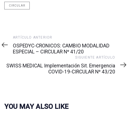
CIRCULAR
Artículo
ARTÍCULO ANTERIOR
anterior
OSPEDYC-CRONICOS: CAMBIO MODALIDAD
ESPECIAL – CIRCULAR Nº 41/20
Siguiente
SIGUIENTE ARTÍCULO
artículo
SWISS MEDICAL Implementación Sit. Emergencia
COVID-19-CIRCULAR Nº 43/20
YOU MAY ALSO LIKE