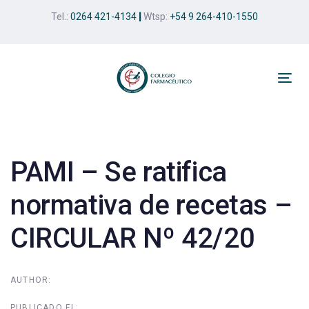
Skip
Skip
Tel.:
0264 421-4134
|
Wtsp:
+54 9 264-410-1550
links
to
primary
navigation
Skip
Tog
to
nav
Post
content
navigation
PAMI – Se ratifica
normativa de recetas –
CIRCULAR Nº 42/20
AUTHOR:
PUBLICADO EL: