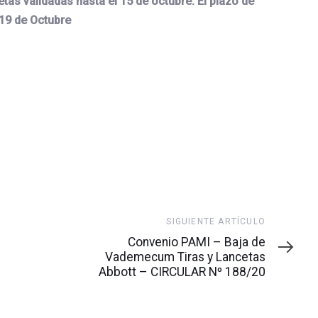
etas validadas hasta el 15 de octubre. El plazo de
 19 de Octubre
Siguiente
SIGUIENTE ARTÍCULO
artículo
Convenio PAMI – Baja de
Vademecum Tiras y Lancetas
Abbott – CIRCULAR Nº 188/20