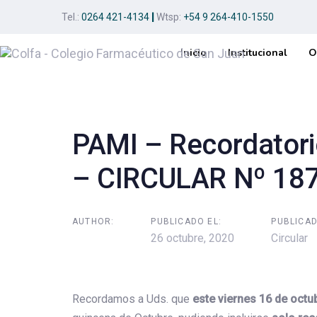
Skip
Skip
Tel.:
0264 421-4134
|
Wtsp:
+54 9 264-410-1550
links
to
primary
Inicio
Institucional
O
navigation
Post
Skip
to
navigation
content
PAMI – Recordatorio
– CIRCULAR Nº 18
AUTHOR:
PUBLICADO EL:
PUBLICAD
26 octubre, 2020
Circular
Recordamos a Uds. que
este viernes 16 de oct