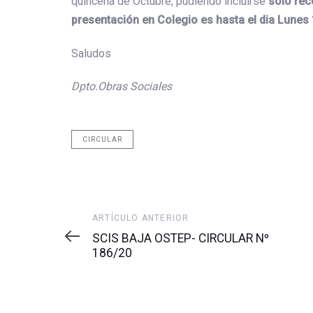
quincena de Octubre, pudiendo incluirse
solo rec
presentación en Colegio es hasta el dia Lunes
Saludos
Dpto.Obras Sociales
CIRCULAR
Artículo
ARTÍCULO ANTERIOR
anterior
SCIS BAJA OSTEP- CIRCULAR Nº
186/20