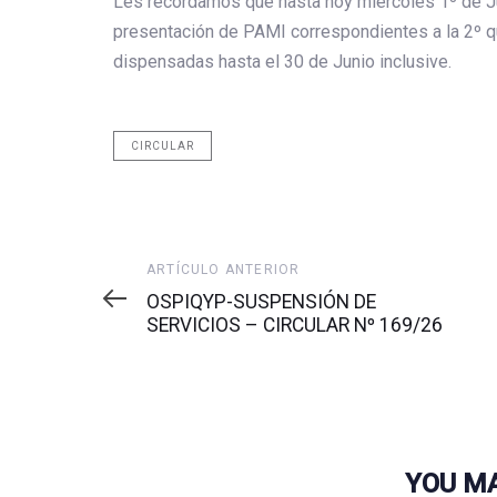
Les recordamos que hasta hoy miércoles 1º de Juli
presentación de PAMI correspondientes a la 2º qu
dispensadas hasta el 30 de Junio inclusive.
CIRCULAR
Artículo
ARTÍCULO ANTERIOR
anterior
OSPIQYP-SUSPENSIÓN DE
SERVICIOS – CIRCULAR Nº 169/26
YOU MA