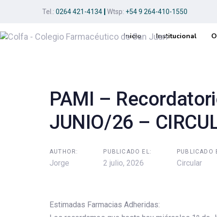
Skip
Skip
Tel.:
0264 421-4134
|
Wtsp:
+54 9 264-410-1550
links
to
primary
Inicio
Institucional
O
navigation
Post
Skip
to
navigation
content
PAMI – Recordatori
JUNIO/26 – CIRCU
AUTHOR:
PUBLICADO EL:
PUBLICADO 
Jorge
2 julio, 2026
Circular
Estimadas Farmacias Adheridas: