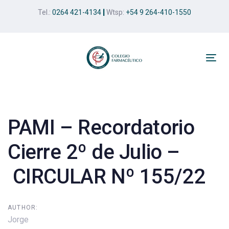
Skip
Skip
Tel.:
0264 421-4134
|
Wtsp:
+54 9 264-410-1550
links
to
primary
navigation
Skip
Tog
to
nav
Post
content
navigation
PAMI – Recordatorio
Cierre 2º de Julio –
CIRCULAR Nº 155/22
AUTHOR:
Jorge