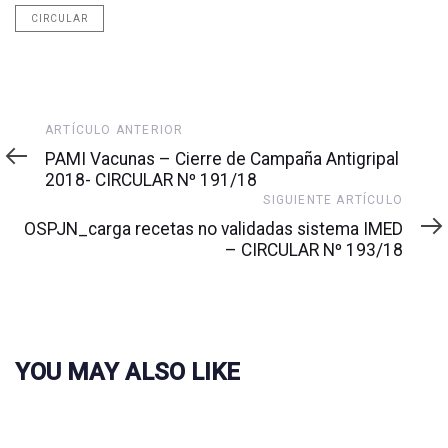
CIRCULAR
Artículo
ARTÍCULO ANTERIOR
anterior
PAMI Vacunas – Cierre de Campaña Antigripal
2018- CIRCULAR Nº 191/18
Siguiente
SIGUIENTE ARTÍCULO
artículo
OSPJN_carga recetas no validadas sistema IMED
– CIRCULAR Nº 193/18
YOU MAY ALSO LIKE