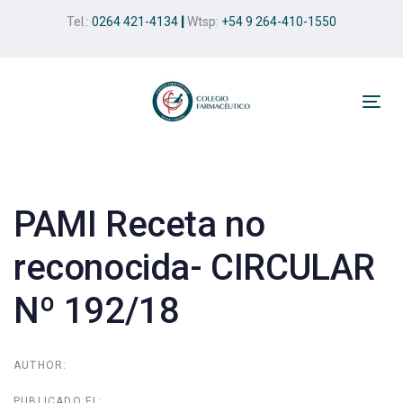
Skip
Skip
Tel.:
0264 421-4134
|
Wtsp:
+54 9 264-410-1550
links
to
primary
navigation
Skip
Tog
to
nav
Post
content
navigation
PAMI Receta no
reconocida- CIRCULAR
Nº 192/18
AUTHOR:
PUBLICADO EL: