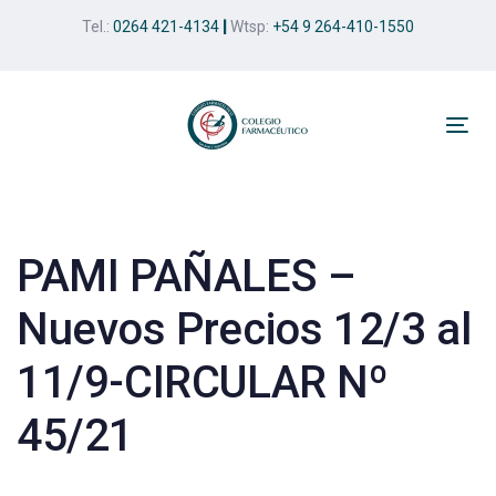
Skip
Skip
Tel.:
0264 421-4134
|
Wtsp:
+54 9 264-410-1550
links
to
primary
navigation
Skip
Tog
to
nav
Post
content
navigation
PAMI PAÑALES –
Nuevos Precios 12/3 al
11/9-CIRCULAR Nº
45/21