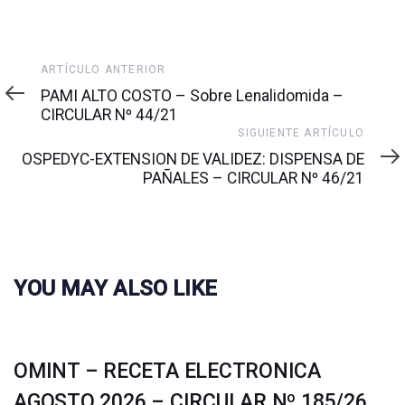
Artículo
ARTÍCULO ANTERIOR
anterior
PAMI ALTO COSTO – Sobre Lenalidomida –
CIRCULAR Nº 44/21
Siguiente
SIGUIENTE ARTÍCULO
artículo
OSPEDYC-EXTENSION DE VALIDEZ: DISPENSA DE
PAÑALES – CIRCULAR Nº 46/21
YOU MAY ALSO LIKE
OMINT – RECETA ELECTRONICA
AGOSTO 2026 – CIRCULAR Nº 185/26