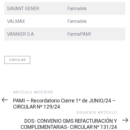
SAVANT GENER
Farmalink
VALMAX
Farmalink
VANNIER S.A.
FarmaPAMI
CIRCULAR
Artículo
ARTÍCULO ANTERIOR
anterior
PAMI – Recordatorio Cierre 1º de JUNIO/24 –
CIRCULAR Nº 129/24
Siguiente
SIGUIENTE ARTÍCULO
artículo
DOS- CONVENIO GMS REFACTURACIÓN Y
COMPLEMENTARIAS- CIRCULAR Nº 131/24