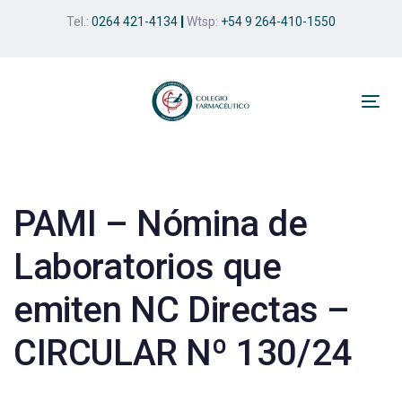
Skip
Skip
Tel.:
0264 421-4134
|
Wtsp:
+54 9 264-410-1550
links
to
primary
navigation
Skip
Tog
to
nav
Post
content
navigation
PAMI – Nómina de
Laboratorios que
emiten NC Directas –
CIRCULAR Nº 130/24