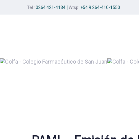
Skip
Skip
Tel.:
0264 421-4134
|
Wtsp:
+54 9 264-410-1550
links
to
primary
navigation
Skip
to
content
Post
navigation