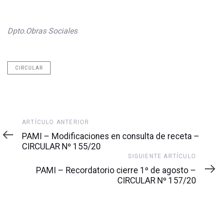
Dpto.Obras Sociales
CIRCULAR
Artículo
ARTÍCULO ANTERIOR
anterior
PAMI – Modificaciones en consulta de receta –
CIRCULAR Nº 155/20
Siguiente
SIGUIENTE ARTÍCULO
artículo
PAMI – Recordatorio cierre 1º de agosto –
CIRCULAR Nº 157/20