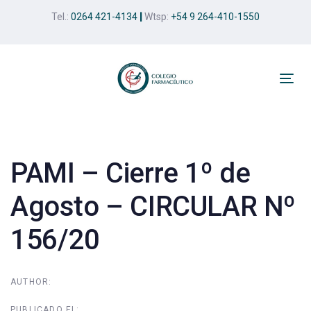
Skip
Skip
Tel.:
0264 421-4134
|
Wtsp:
+54 9 264-410-1550
links
to
primary
navigation
Skip
Tog
to
nav
Post
content
navigation
PAMI – Cierre 1º de
Agosto – CIRCULAR Nº
156/20
AUTHOR:
PUBLICADO EL: