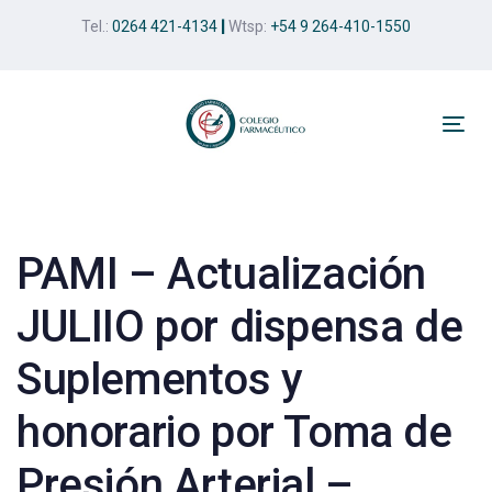
Skip
Skip
Tel.:
0264 421-4134
|
Wtsp:
+54 9 264-410-1550
links
to
primary
navigation
Skip
Tog
to
nav
Post
content
navigation
PAMI – Actualización
JULIIO por dispensa de
Suplementos y
honorario por Toma de
Presión Arterial –