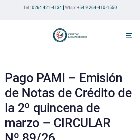
Skip
Skip
Tel.:
0264 421-4134
|
Wtsp:
+54 9 264-410-1550
links
to
primary
navigation
Skip
Tog
to
nav
Post
content
navigation
Pago PAMI – Emisión
de Notas de Crédito de
la 2º quincena de
marzo – CIRCULAR
Nº 89/26