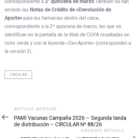
correspondiente a
2° quincena de marzo
.También se han
emitido las
Notas de Crédito de «Devolución de
Aporte»
para las farmacias dentro del calce,
correspondiente a la 2º quincena de marzo, las que se
identifican en la pantalla de la Web de COFA resaltadas en
color verde y con la leyenda «Dev.Aporte» (corresponden a
la versión 3).
CIRCULAR
Artículo
ARTÍCULO ANTERIOR
anterior
PAMI Vacunas Campaña 2026 – Segunda tanda
de distribución – CIRCULAR Nº 88/26
Siguiente
SIGUIENTE ARTÍCULO
artículo