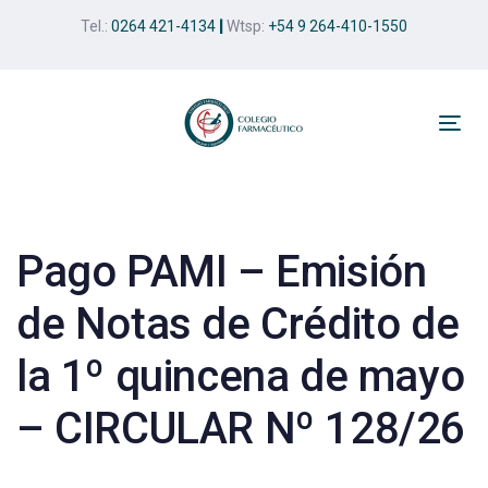
Skip
Skip
Tel.:
0264 421-4134
|
Wtsp:
+54 9 264-410-1550
links
to
primary
navigation
Skip
Tog
to
nav
Post
content
navigation
Pago PAMI – Emisión
de Notas de Crédito de
la 1º quincena de mayo
– CIRCULAR Nº 128/26