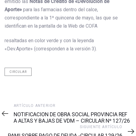
emitido las
Notas de Crédito de «Devolución de
Aporte»
para las farmacias dentro del calce,
correspondiente a la 1º quincena de mayo, las que se
identifican en la pantalla de la Web de COFA
resaltadas en color verde y con la leyenda
«Dev.Aporte» (corresponden a la versión 3).
CIRCULAR
Artículo
ARTÍCULO ANTERIOR
anterior
NOTIFICACION DE OBRA SOCIAL PROVINCIA REF
A ALTAS Y BAJAS DE VDM – CIRCULAR Nº 127/26
Siguiente
SIGUIENTE ARTÍCULO
artículo
PAMI SOBRE PAGO DE DEUDA -CIRCULAR 129/26