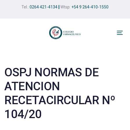
Skip
Skip
Tel.:
0264 421-4134
|
Wtsp:
+54 9 264-410-1550
links
to
primary
navigation
Skip
Tog
to
nav
Post
content
navigation
OSPJ NORMAS DE
ATENCION
RECETACIRCULAR Nº
104/20