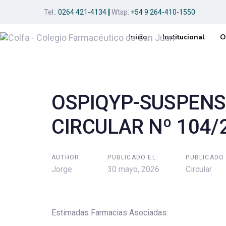
Skip
Skip
Tel.:
0264 421-4134
|
Wtsp:
+54 9 264-410-1550
links
to
primary
Inicio
Institucional
O
navigation
Post
Skip
to
navigation
content
OSPIQYP-SUSPENSI
CIRCULAR Nº 104/
AUTHOR:
PUBLICADO EL:
PUBLICADO 
Jorge
30 mayo, 2026
Circular
Estimadas Farmacias Asociadas: