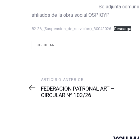
Se adjunta comunicado de Compañía
afiliados de la obra social OSPIQYP.
82-26_(Suspension_de_servicios)_30042026
Descarga
CIRCULAR
Artículo
ARTÍCULO ANTERIOR
anterior
FEDERACION PATRONAL ART –
CIRCULAR Nº 103/26