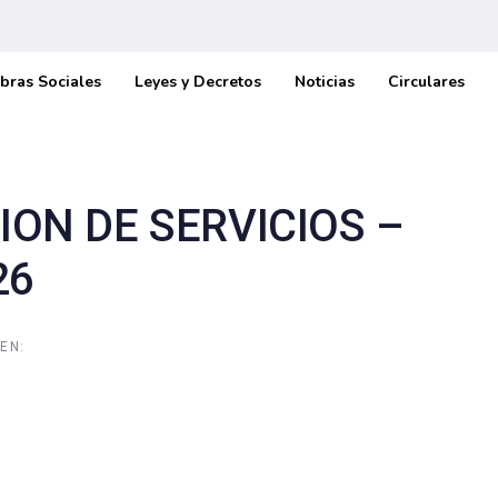
bras Sociales
Leyes y Decretos
Noticias
Circulares
ON DE SERVICIOS –
26
EN: